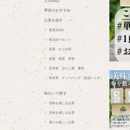
人気商品
季節のおすすめ
お茶を探す
新茶2026
飲み比べセット
煎茶 かぶせ茶
茎茶 粉茶 芽茶
玄米茶 ほうじ茶 番茶
粉末茶 ティーバッグ（急須いらず）
味わいで探す
旨味を感じるお茶
甘味を感じるお茶
香りが楽しいお茶