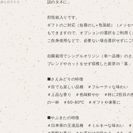
話のタネに」
画像を拡大する
封筒箱入りです。
ギフトのご対応（短冊のし+包装紙）（メッセ
もできますので、オプションの選択をご利用く
ご自身使用などで、必要ない場合選択せずにご
自園栽培でシングルオリジン（単一品種）のさ
ブレンドやカットをせず収穫した新芽の「葉」
■さえみどりの特徴
＃目でも楽しい品種 ＃フルーティな味わい 
＃上品な香り ＃色味鮮やか ＃特に2煎目の
の一杯 ＃60-80℃ ＃ギフトや来客に
■やぶきたの特徴
＃日本茶の王道品種 ＃ミルキーな味わい ＃