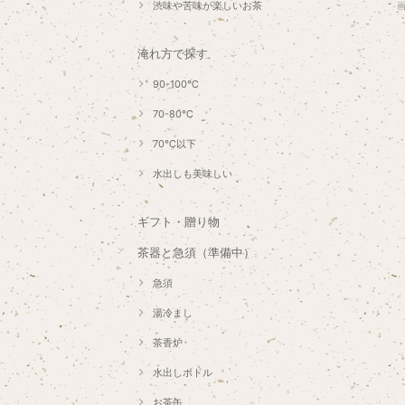
渋味や苦味が楽しいお茶
淹れ方で探す
90-100℃
70-80℃
70℃以下
水出しも美味しい
ギフト・贈り物
茶器と急須（準備中）
急須
湯冷まし
茶香炉
水出しボトル
お茶缶