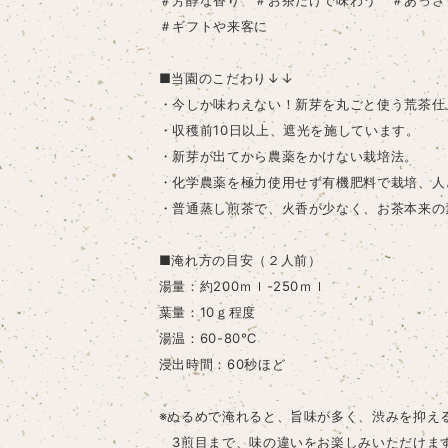
＃芳醇な香り ＃お茶だけで味わう ＃あっさ
＃ギフトや来客に
■当園のこだわり↓↓
・今しか味わえない！新芽を丸ごと使う荒茶仕
・収穫前10日以上、遮光を施しています。
・新芽が出てから農薬をかけない栽培法。
・化学農薬を極力使用せず有機肥料で栽培、人
・普通蒸し煎茶で、火香が少なく、お茶本来の
■淹れ方の目安（２人前）
湯量：約200ｍｌ-250ｍｌ
葉量：10ｇ程度
湯温：60-80℃
浸出時間：60秒ほど
※ぬるめで淹れると、旨味が多く、渋みを抑え
3煎目まで、味の違いをお楽しみいただけま