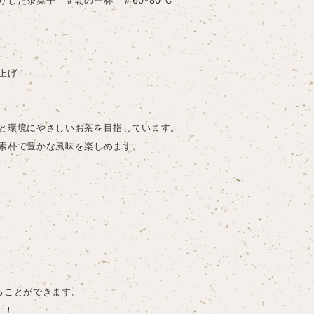
りした茶菓子 ＃朝の一杯 ＃60-80℃
上げ！
と環境にやさしいお茶を目指しています。
素朴で豊かな風味を楽しめます。
ることができます。
す！