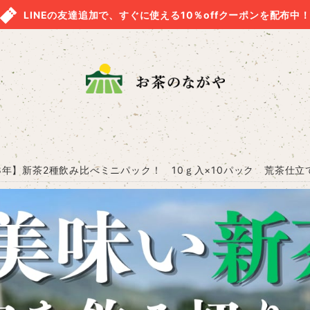
LINEの友達追加で、すぐに使える10％offクーポンを配布中
8年】新茶2種飲み比べミニパック！ 10ｇ入×10パック 荒茶