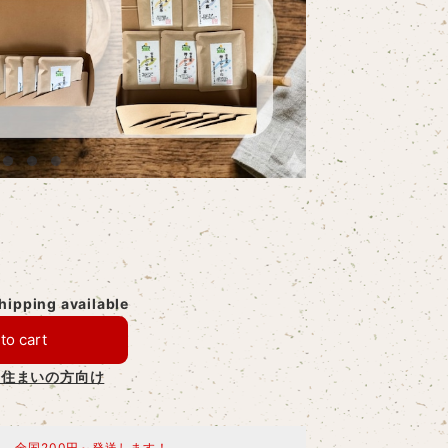
shipping available
to cart
お住まいの方向け
料
全国200円～発送します！