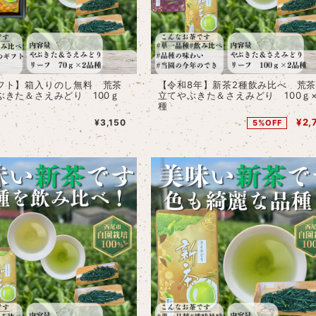
フト】箱入りのし無料 荒茶
【令和8年】新茶2種飲み比べ 荒
ぶきた＆さえみどり 100ｇ
立てやぶきた＆さえみどり 100ｇ×
種
¥2,
¥3,150
5%OFF