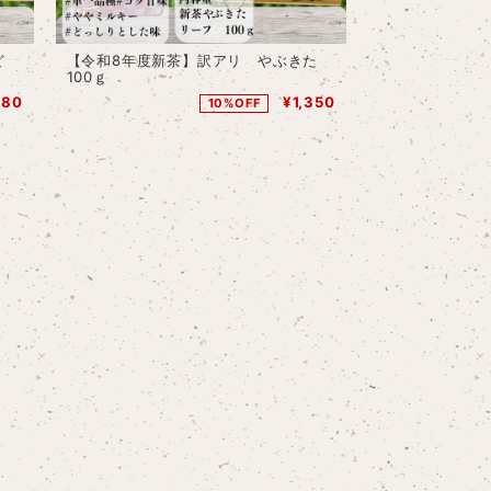
ど
【令和8年度新茶】訳アリ やぶきた
100ｇ
080
¥1,350
10%OFF