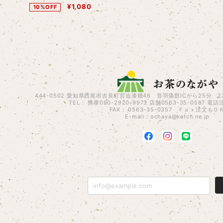
¥1,080
10%OFF
444-0502 愛知県西尾市吉良町宮迫漆畑46 音羽蒲郡ICから25分
TEL： 携帯090-2920-9973 店舗0563-35-0587 
FAX： 0563-35-0357 Ｆａｘ注文もＯ
E-mail：
ochaya@katch.ne.jp