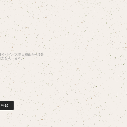
 23号バイパス幸田桐山から5分
電話注文も承ります。
Ｋ
登録