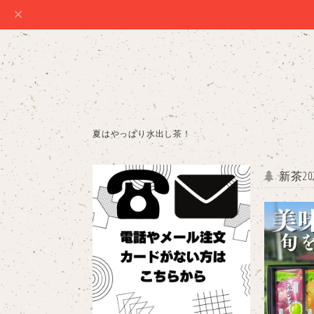
夏はやっぱり水出し茶！
新茶20