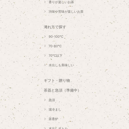
香りが楽しいお茶
渋味や苦味が楽しいお茶
淹れ方で探す
90-100℃
70-80℃
70℃以下
水出しも美味しい
ギフト・贈り物
茶器と急須（準備中）
急須
湯冷まし
茶香炉
水出しボトル