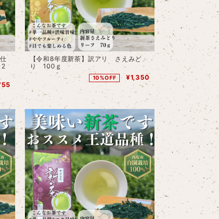
茶仕
【令和8年度新茶】訳アリ さえみど
2
り 100ｇ
¥1,350
10%OFF
755