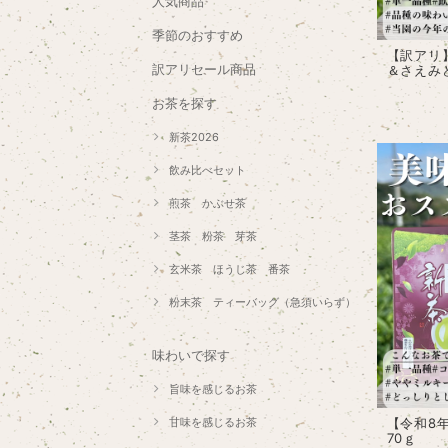
人気商品
季節のおすすめ
【訳アリ
訳アリセール商品
＆さえみ
お茶を探す
新茶2026
飲み比べセット
煎茶 かぶせ茶
茎茶 粉茶 芽茶
玄米茶 ほうじ茶 番茶
粉末茶 ティーバッグ（急須いらず）
味わいで探す
旨味を感じるお茶
【令和8
甘味を感じるお茶
70ｇ