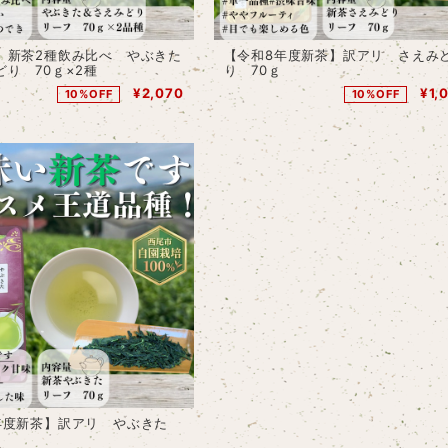
】新茶2種飲み比べ やぶきた
【令和8年度新茶】訳アリ さえみ
どり 70ｇ×2種
り 70ｇ
¥2,070
¥1,
10%OFF
10%OFF
年度新茶】訳アリ やぶきた