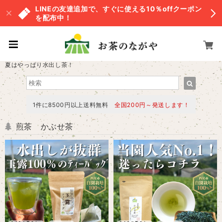
LINEの友達追加で、すぐに使える10％offクーポン
を配布中！
夏はやっぱり水出し茶！
1件に8500円以上送料無料
全国200円～発送します！
煎茶 かぶせ茶