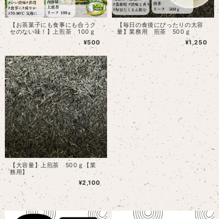
【お茶菓子にも食事にも合うク
【毎日の食後にぴったりの大容
セのない味！】上煎茶 100ｇ
量】業務用 煎茶 500ｇ
¥500
¥1,250
【大容量】上煎茶 500ｇ【業
務用】
¥2,100