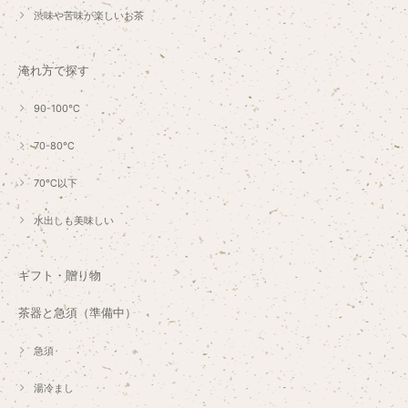
渋味や苦味が楽しいお茶
淹れ方で探す
90-100℃
70-80℃
70℃以下
水出しも美味しい
ギフト・贈り物
茶器と急須（準備中）
急須
湯冷まし