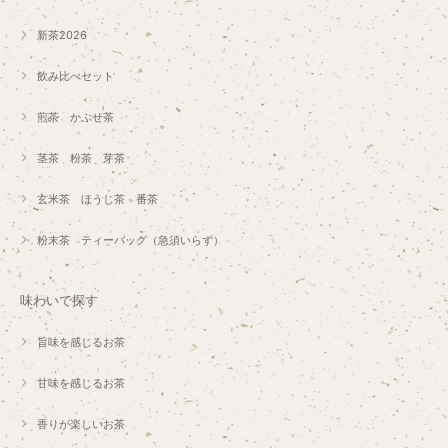
新茶2026
飲み比べセット
煎茶 かぶせ茶
茎茶 粉茶 芽茶
玄米茶 ほうじ茶 番茶
粉末茶 ティーバッグ（急須いらず）
味わいで探す
旨味を感じるお茶
甘味を感じるお茶
香りが楽しいお茶