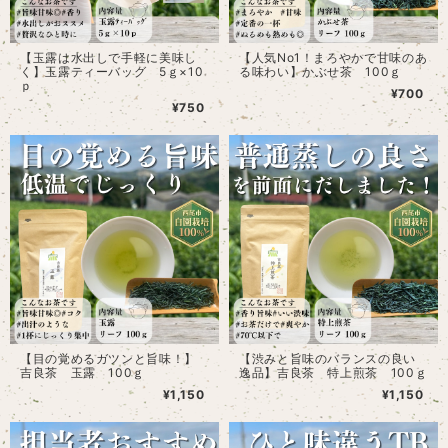
【玉露は水出しで手軽に美味し
【人気No1！まろやかで甘味のあ
く】玉露ティーバッグ 5ｇ×10
る味わい】かぶせ茶 100ｇ
ｐ
¥700
¥750
【目の覚めるガツンと旨味！】
【渋みと旨味のバランスの良い
吉良茶 玉露 100ｇ
逸品】吉良茶 特上煎茶 100ｇ
¥1,150
¥1,150