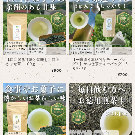
【口に残る甘味と旨味を】特上
【一味違う本格的なティーバッ
かぶせ茶 100ｇ
グ！】かぶせ茶ティーバッグ 5
ｇ×20ｐ
¥900
¥700