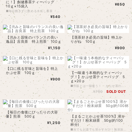
に！】創健番茶ティーバッグ
¥650
10ｇ×15袋入
■毎日飽きずに飲める水出し番茶 ・新芽を刈った後の、少し成長して大きくなった葉です。 その葉を細かくして、10ｇのティーバッグにしました。 ・お湯でも飲めますが、水で出すと「渋味」「苦味」が抑えられあっさりして飲みやすいです。 また、水で出すと「ポリサッカライド」という、「血糖値」の上昇を抑える効果があるという多糖類成分が摂取できます。（熱に弱い） ・新芽が出てから農薬をかけていませんが、2番茶には防虫のため少量の農薬を使っています。 番茶には、その古葉がごくまれに混ざってしまうことがあります。 ・普通蒸し煎茶で、火香が少なく、お茶本来の素朴で豊かな風味を楽しめます。 ■淹れ方の目安 水量：約1000ｍｌ 葉量：1-2個 浸出時間：2時間ほど ※容器に水とパックを入れ、冷蔵庫に入れておくだけで簡単にできます。 混ぜて色がしっかり出たら飲み頃です。 1日１リットルほど飲むのがおすすめです！ ■簡易パッケージついて 送料負担をできるだけ削減するため、発送サイズ制限厚み3ｃｍ以内にするため 「クリックポスト」をお選びの方には、簡易パッケージでお届けいたします。 チャック付きのクラフト袋もお付けしていますので、中身を移して保管してくださいね。 移し替えたら、お早めにお飲みください。
¥540
【渋みと旨味のバランスの良い
【茎茶好き必見の旨味】特上か
逸品】吉良茶 特上煎茶 100ｇ
りがね 100ｇ
¥1,150
¥900
【口に残る甘味と旨味を】特上
かぶせ茶 100ｇ
【一味違う本格的なティーバッ
グ！】かぶせ茶ティーバッグ 5
¥900
ｇ×20ｐ
■市販とは一味違う！ ・かぶせ茶の粉を使用していますので、より本格的でお手軽なティーバッグです。 まろやかな甘みをお楽しみください！ ・新芽が出てから農薬をかけず、残留農薬検査でも検出されていません。 ・普通蒸し煎茶で、火香が少なく、お茶本来の素朴で豊かな風味を楽しめます。 ■淹れ方の目安 湯量：500ｍｌ-1ℓほど（水出し） 葉量：1パック 湯温：冷水 浸出時間：冷蔵庫に入れて、1時間以上 ※お湯で淹れてももちろん美味しいです。 湯飲み3杯分くらい出ます。
¥750
SOLD OUT
【毎日の食後にぴったりの大容
量】煎茶 500ｇ
【まるごとかぶせ茶100%】溶か
すだけ！粉末緑茶 50g(約100
¥1,250
杯分)
■水でもお湯でも溶かすだけ！無添加かぶせ茶100% ・かぶせ茶をセラミックの臼でパウダー状にして、丸ごと栄養を摂取できます！ 茶葉100%の味わいを溶かすだけで簡単に味わえます！ ・新芽が出てから農薬をかけず、残留農薬検査でも検出されていません。 ・お抹茶のようなまろやかで甘味のある味わいで、苦味がなくお子様でも飲みやすいです。 お菓子作りやお茶割り、ラテでも美味しいですよ♪ ■淹れ方の目安（1人前） 湯量：250ml程度 葉量：付属スプーン山盛り1 湯温：水でもお湯でも 浸出時間：よくかき混ぜてください！ ※完全に溶けきらないので、よく混ぜてお飲みください！ ペットボトルやタンブラーなどで、毎日の通勤通学にどうぞ！