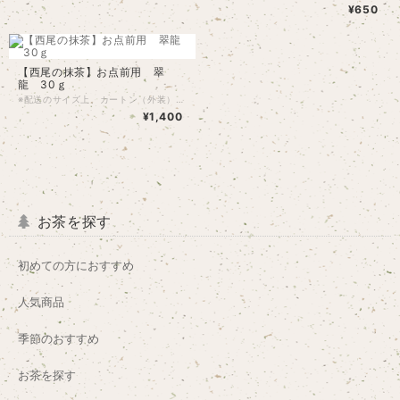
¥650
【西尾の抹茶】お点前用 翠
龍 30ｇ
※配送のサイズ上、カートン（外装）も同封してお送りします。 お点前用のお抹茶です。 西尾市で栽培された茶葉のお抹茶です。 当園の茶葉も一部原料として使用していただいています、100％ではありません。 薄茶としても、濃茶としても美味しいです。 お茶道でもお使いいただいております。 お抹茶基本の流れ 1.お湯をしっかりと沸かす。 2.茶碗にお湯注ぎ温める。 3.茶碗の水気を拭く。 4.お抹茶を茶杓2杯程（1.5ｇ程）を茶碗に淹れる。（ふるいをすると、ダマになりづらいです） 5.お湯（80℃ほど）を60-80ｍｌ程度注ぐ。 6.茶筅で底の茶葉を混ぜ、底から浮かして手首を使い前後に混ぜる。 7.泡が立ってきたら、泡表面近くでゆっくり動かし泡を細かくし、最後は泡の中心が盛れるように茶筅をぬく。 ※あくまで基本です。 シェイカーなどでも簡単におつくりできます。
¥1,400
お茶を探す
初めての方におすすめ
人気商品
季節のおすすめ
お茶を探す