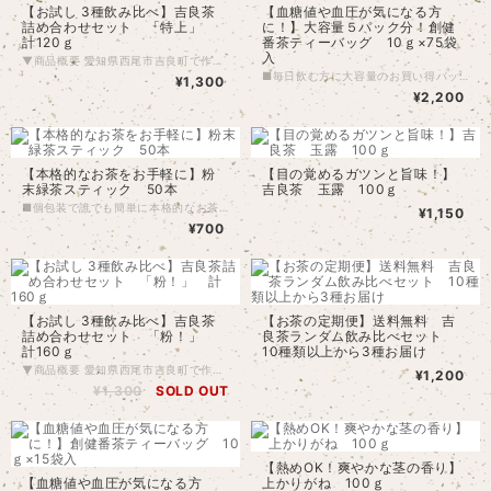
【お試し 3種飲み比べ】吉良茶
【血糖値や血圧が気になる方
詰め合わせセット 「特上」
に！】大容量５パック分！創健
計120ｇ
番茶ティーバッグ 10ｇ×75袋
入
▼商品概要 愛知県西尾市吉良町で作られた、「お茶のながや」でしか買えないブランド「吉良茶」です。 農薬、化学肥料を極力使わない栽培法で、1番茶に農薬をかけていません。 程よい渋みや旨味がある「普通蒸し煎茶」で、火香（甘い焙煎香）が弱く、お茶そのものフレッシュな香りが特徴です。 ■【収穫時期】や【部位】や【遮光期間】などでコンセプトを分けた飲み比べセットです。 【特上】セットは、収穫時期の早い茶葉を集めました。 全て1番茶ですが、収穫の時期によって、葉が細かくて柔らかい葉になり風味が良いです。 そんな味わいの違う茶葉を3種類詰め合わせています。 ■内容品 ・特上煎茶 30ｇ ・特上かぶせ茶 40ｇ ・特上粉茶 50ｇ ※目詰まり注意 特上煎茶 30g入 収穫時期が新茶の次に早く、芽が細かく繊細な旨味を楽しめる茶葉です。また、遮光日数も比較的短めで、「煎茶」っぽい程よい渋味や、ややフルーティな後味も楽しめます。 淹れ方一つでいろんな味を楽しめる当園自慢の逸品。 特上かぶせ茶 40ｇ入 かぶせ茶の中でも、収穫時期の早い芽の細かい葉を使用しています。 「かぶせ茶」と比較すると、より後味に余韻が残る玉露に近いような味わいです。 まろやかさや、甘味と旨味をしっかり楽しめる味わいです。 じっくり飲みたい方におすすめ。 特上粉茶 50g 「特上煎茶」などの製造過程で出る「粉」を選別したお茶。 細かい葉から、フレッシュな香りと程よい渋味としっかり旨味を楽しめます。 熱湯でサッと淹れると、苦味の好きな方にもおすすめ。 網の細かい急須や、茶こしでサッとどうぞ！ 特に、氷で急冷したアイスティーにお勧め！ ▼分量の目安(2人前) ※目安なので、お好みで調整してくださいね。 葉量や湯量で時間で濃さが変わります。 高温でサッと「渋味」が楽しめ、低温でじっくり「旨味」を楽しめます。 ■特上煎茶 葉量:約8-10ｇ 湯量:約180ml 湯温:70-80℃ 浸出時間:60-90秒ほど ■特上かぶせ茶 葉量:約6g-8g 湯量:約180ml 湯温:60-80℃がおすすめ 浸出時間:60秒ほど ■特上粉茶 葉量:約6g-8g 湯量:約250ml 湯温:80℃-95℃がおすすめ 浸出時間:10-30秒ほど ※濃くなりやすいです ※ギフトも承ります。送料システムの都合上別売りの箱とご一緒にご購入ください。 包装紙とのしもお付けできます。
■毎日飲む方に大容量のお買い得パック！ ・創健番茶の5袋分（75パック）が入っております。150円お得！！ ・1番茶を刈った後の、少し成長して大きくなった葉です。 その葉を細かくして、10ｇのティーバッグにしました。 ・お湯でも飲めますが、水で出すと「渋味」「苦味」が抑えられあっさりして飲みやすいです。 また、水で出すと「ポリサッカライド」という、「血糖値」の上昇を抑える効果があるという多糖類成分が摂取できます。（熱に弱い） ・新芽が出てから農薬をかけていませんが、2番茶には防虫のため少量の農薬を使っています。 番茶には、その古葉がごくまれに混ざってしまうことがあります。 ・普通蒸し煎茶で、火香が少なく、お茶本来の素朴で豊かな風味を楽しめます。 ■淹れ方の目安 水量：約1000ｍｌ-2000ｍｌ 葉量：1-2個 浸出時間：3時間ほど ※容器に水とパックを入れ、冷蔵庫に入れておくだけで簡単にできます。 混ぜて色がしっかり出たら飲み頃です。 1日１リットルほど飲むのがおすすめです！
¥1,300
¥2,200
【本格的なお茶をお手軽に】粉
【目の覚めるガツンと旨味！】
末緑茶スティック 50本
吉良茶 玉露 100ｇ
■個包装で誰でも簡単に本格的なお茶を！ クリックポスト用の簡易包装です。 ・かぶせ茶の粉末を、一杯（250ml程）の個包装にしています！ ■当園の粉末かぶせ茶はここが違う！ ・収穫前に遮光をすることで、抹茶に近い「鮮やかな緑色」と「苦味」の少ない甘味を感じるまろやかな味わい ・新芽が出てから農薬をかけず、残留農薬検査でも検出されていません。 ・苦味渋味がないのでお子様でも飲みやすいですよ♪ ■淹れ方の目安(1本あたり) 湯量：250mほど(2本で500mlほど) 葉量：スティック1本(0.5g) 湯温：水でもお湯でも！ 浸出時間：よく混ぜてお飲みください！ ※完全には溶けきらないのでよく混ぜてお飲みください！ ラテや製菓、お茶割りなど色んな飲み方ができますよ！
¥1,150
¥700
【お試し 3種飲み比べ】吉良茶
【お茶の定期便】送料無料 吉
詰め合わせセット 「粉！」
良茶ランダム飲み比べセット
計160ｇ
10種類以上から3種お届け
▼商品概要 愛知県西尾市吉良町で作られた、「お茶のながや」でしか買えないブランド「吉良茶」です。 農薬、化学肥料を極力使わない栽培法で、1番茶に農薬をかけていません。 程よい渋みや旨味がある「普通蒸し煎茶」で、火香（甘い焙煎香）が弱く、お茶そのものフレッシュな香りが特徴です。 ■【収穫時期】や【部位】や【遮光期間】などでコンセプトを分けた飲み比べセットです。 【特上】セットは、収穫時期の早い茶葉を集めました。 全て1番茶です、「出物」と言われがちですが、しっかり美味しい「粉茶」の良さを楽しめる飲み比べセットです。 お湯で溶ける「粉末」ではありません。「急須」「茶こし」「フィルター」「ティーバッグ」が必要です。 ※粉茶の特徴 葉が細かいため、成分がサッと出やすく濃い味わいが楽しめます。 熱湯で10秒程度という短い時間で、香りがよい熱々が飲めます。キリっと渋味も楽しめます。 濃い目に出るので、氷で急冷にも向いています。 ■内容品 ・玉露粉茶 50ｇ ・特上粉茶 50ｇ ・芽茶 60ｇ 玉露粉茶 特上粉茶 50g 「特上煎茶」などの製造過程で出る「粉」を選別したお茶。 細かい葉から、フレッシュな香りと程よい渋味としっかり旨味を楽しめます。 熱湯でサッと淹れると、苦味の好きな方にもおすすめ。 網の細かい急須や、茶こしでサッとどうぞ！ 特に、氷で急冷したアイスティーにお勧め！ ▼分量の目安(2人前) ※目安なので、お好みで調整してくださいね。 葉量や湯量で時間で濃さが変わります。 高温でサッと「渋味」が楽しめ、低温でじっくり「旨味」を楽しめます。 ■特上煎茶 葉量:約8-10ｇ 湯量:約180ml 湯温:70-80℃ 浸出時間:60-90秒ほど ■特上かぶせ茶 葉量:約6g-8g 湯量:約180ml 湯温:60-80℃がおすすめ 浸出時間:60秒ほど ■特上粉茶 葉量:約6g-8g 湯量:約250ml 湯温:80℃-95℃がおすすめ 浸出時間:10-30秒ほど ※濃くなりやすいです ※ギフトも承ります。送料システムの都合上別売りの箱とご一緒にご購入ください。 包装紙とのしもお付けできます。
¥1,200
¥1,300
SOLD OUT
【熱めOK！爽やかな茎の香り】
【血糖値や血圧が気になる方
上かりがね 100ｇ