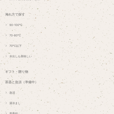
淹れ方で探す
90-100℃
70-80℃
70℃以下
水出しも美味しい
ギフト・贈り物
茶器と急須（準備中）
急須
湯冷まし
茶香炉