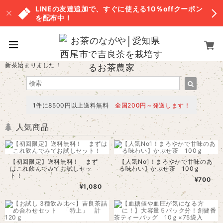
LINEの友達追加で、すぐに使える10％offクーポン
を配布中！
新茶始まりました！
1件に8500円以上送料無料
全国200円～発送します！
人気商品
【初回限定】送料無料！ まず
【人気No1！まろやかで甘味のあ
はこれ飲んでみてお試しセッ
る味わい】かぶせ茶 100ｇ
ト！
¥700
¥1,080