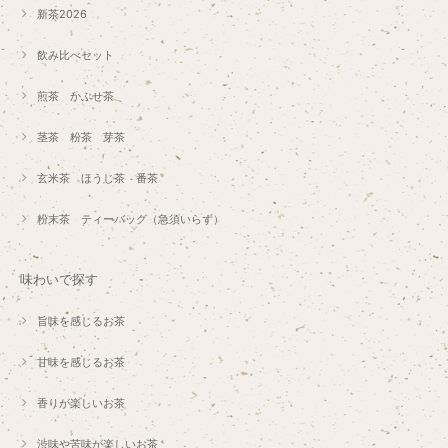
新茶2026
飲み比べセット
煎茶 かぶせ茶
茎茶 粉茶 芽茶
玄米茶 ほうじ茶 番茶
粉末茶 ティーバッグ（急須いらず）
味わいで探す
旨味を感じるお茶
甘味を感じるお茶
香りが楽しいお茶
渋味や苦味が楽しいお茶