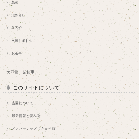
急須
湯冷まし
茶香炉
水出しボトル
お茶缶
大容量 業務用
このサイトについて
当園について
最新情報と読み物
メンバーシップ（会員登録）