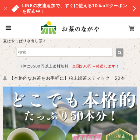
LINEの友達追加で、すぐに使える10％offクーポン
を配布中！
夏はやっぱり水出し茶！
1件に8500円以上送料無料
全国200円～発送します！
【本格的なお茶をお手軽に】粉末緑茶スティック 50本