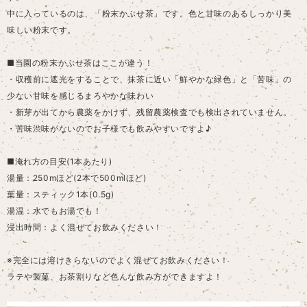
中に入っているのは、「粉末かぶせ茶」です。色と甘味のあるしっかり美
味しい粉末です。
■当園の粉末かぶせ茶はここが違う！
・収穫前に遮光をすることで、抹茶に近い「鮮やかな緑色」と「苦味」の
少ない甘味を感じるまろやかな味わい
・新芽が出てから農薬をかけず、残留農薬検査でも検出されていません。
・苦味渋味がないのでお子様でも飲みやすいですよ♪
■淹れ方の目安(1本あたり)
湯量：250mほど(2本で500mlほど)
葉量：スティック1本(0.5g)
湯温：水でもお湯でも！
浸出時間：よく混ぜてお飲みください！
※完全には溶けきらないのでよく混ぜてお飲みください！
ラテや製菓、お茶割りなど色んな飲み方ができますよ！