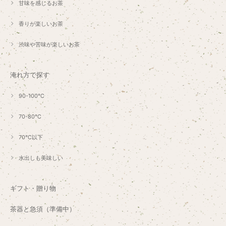
甘味を感じるお茶
香りが楽しいお茶
渋味や苦味が楽しいお茶
淹れ方で探す
90-100℃
70-80℃
70℃以下
水出しも美味しい
ギフト・贈り物
茶器と急須（準備中）