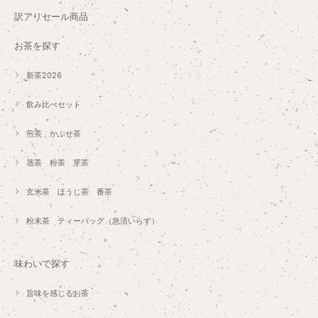
訳アリセール商品
お茶を探す
新茶2026
飲み比べセット
煎茶 かぶせ茶
茎茶 粉茶 芽茶
玄米茶 ほうじ茶 番茶
粉末茶 ティーバッグ（急須いらず）
味わいで探す
旨味を感じるお茶