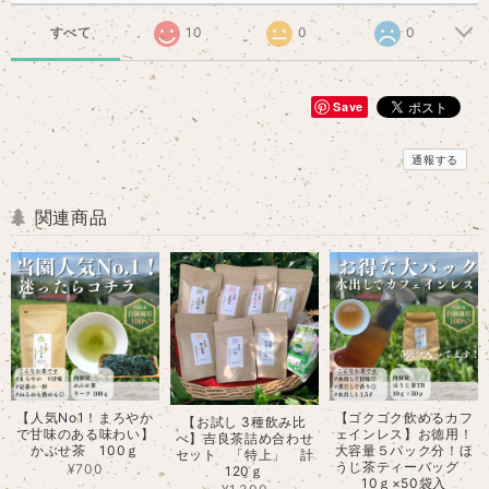
すべて
10
0
0
Save
通報する
関連商品
【人気No1！まろやか
【ゴクゴク飲めるカフ
【お試し 3種飲み比
で甘味のある味わい】
ェインレス】お徳用！
べ】吉良茶詰め合わせ
かぶせ茶 100ｇ
大容量５パック分！ほ
セット 「特上」 計
うじ茶ティーバッグ
¥700
120ｇ
10ｇ×50袋入