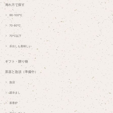
淹れ方で探す
90-100℃
70-80℃
70℃以下
水出しも美味しい
ギフト・贈り物
茶器と急須（準備中）
急須
湯冷まし
茶香炉