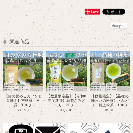
Save
通報する
関連商品
【目の覚めるガツンと
【数量限定品】【令和8
【数量限定】【品種の
旨味！】吉良茶 玉
年度新茶】新茶さみど
味わいの粉茶】さみど
露 100ｇ
り 70ｇ
り 特上粉茶 100ｇ
¥1,150
¥1,200
¥900