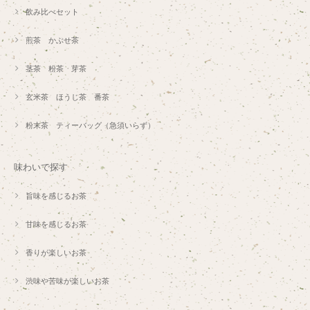
飲み比べセット
煎茶 かぶせ茶
茎茶 粉茶 芽茶
玄米茶 ほうじ茶 番茶
粉末茶 ティーバッグ（急須いらず）
味わいで探す
旨味を感じるお茶
甘味を感じるお茶
香りが楽しいお茶
渋味や苦味が楽しいお茶