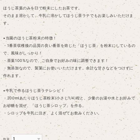
ほうじ茶葉のみを臼で粉末にしたお茶です。
そのまま溶かして、牛乳に溶かしてほうじ茶ラテでもお楽しみいただけま
す。
▪️当園のほうじ茶粉末の特徴！
・1番茶収穫後の品質の良い番茶を焙じた「ほうじ茶」を粉末にしているの
で、風味がしっかり！
・茶葉100%なので、ご自身でお好みの味に調整できます！
・無添加なので、製菓にお使いいただけます。余計な甘さなどをつけずに
作れます。
▪️牛乳で作るほうじ茶ラテレシピ！
・200mlあたりほうじ茶粉末(小さじ1/4)程と、少量のお湯や水とお好みで
お砂糖を混ぜ、「ほうじ茶シロップ」を作る。
・シロップを牛乳に注ぎ、よく混ぜてお飲みください。
数量