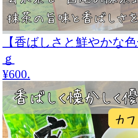
【香ばしさと鮮やかな色
ｇ
¥600
.