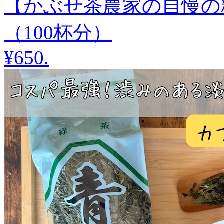
【かぶせ茶農家の自慢の
（100杯分）
¥650
.