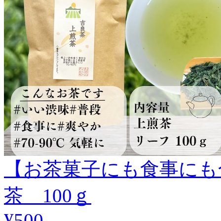
【お茶菓子にも食事にも
茶 100ｇ
¥500
.